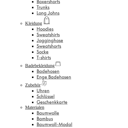
Boxershorts
Trunks
Long Johns
Kleidung
Hoodies
Sweatshirts
Jogginghose
Sweatshorts
Socke
T-shirts
Badebekleidung
Badehosen
Enge Badehosen
Zubehör
Uhren
Schlüssel
Geschenkkarte
Materialen
Baumwolle
Bambus
Baumwoll-Modal