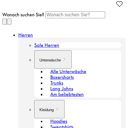
Gehen
Sie
Wonach suchen Sie?
zum
Artikel
Herren
Sale Herren
Unterwäsche
Alle Unterwäsche
Boxershorts
Trunks
Long Johns
Am beliebtesten
Kleidung
Hoodies
Sweatshirts