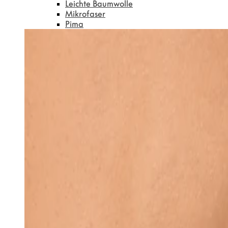
Leichte Baumwolle
Mikrofaser
Pima