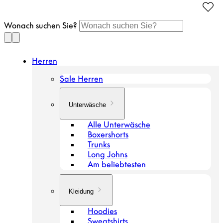
Gehen
Sie
Wonach suchen Sie?
zum
Artikel
Herren
Sale Herren
Unterwäsche
Alle Unterwäsche
Boxershorts
Trunks
Long Johns
Am beliebtesten
Kleidung
Hoodies
Sweatshirts