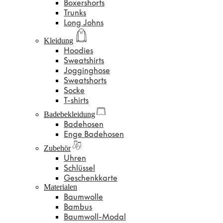
Boxershorts
Trunks
Long Johns
Kleidung
Hoodies
Sweatshirts
Jogginghose
Sweatshorts
Socke
T-shirts
Badebekleidung
Badehosen
Enge Badehosen
Zubehör
Uhren
Schlüssel
Geschenkkarte
Materialen
Baumwolle
Bambus
Baumwoll-Modal