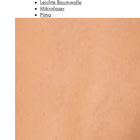
Leichte Baumwolle
Mikrofaser
Pima