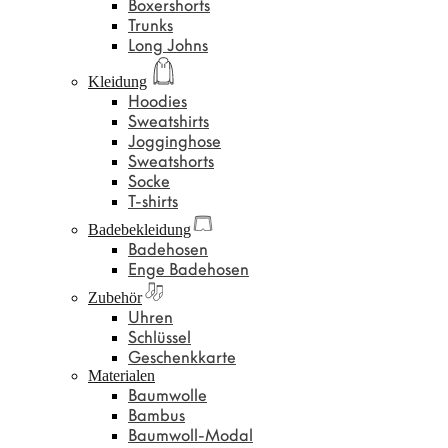
Boxershorts
Trunks
Long Johns
Kleidung
Hoodies
Sweatshirts
Jogginghose
Sweatshorts
Socke
T-shirts
Badebekleidung
Badehosen
Enge Badehosen
Zubehör
Uhren
Schlüssel
Geschenkkarte
Materialen
Baumwolle
Bambus
Baumwoll-Modal