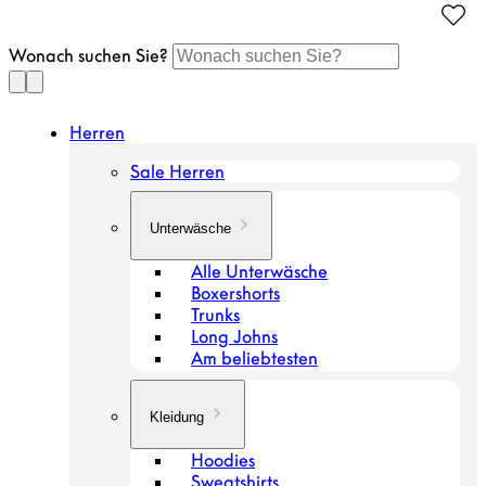
Gehen
Sie
Wonach suchen Sie?
zum
Artikel
Herren
Sale Herren
Unterwäsche
Alle Unterwäsche
Boxershorts
Trunks
Long Johns
Am beliebtesten
Kleidung
Hoodies
Sweatshirts