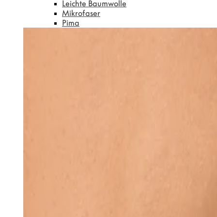
Leichte Baumwolle
Mikrofaser
Pima