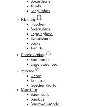
Boxershorts
Trunks
Long Johns
Kleidung
Hoodies
Sweatshirts
Jogginghose
Sweatshorts
Socke
T-shirts
Badebekleidung
Badehosen
Enge Badehosen
Zubehör
Uhren
Schlüssel
Geschenkkarte
Materialen
Baumwolle
Bambus
Baumwoll-Modal