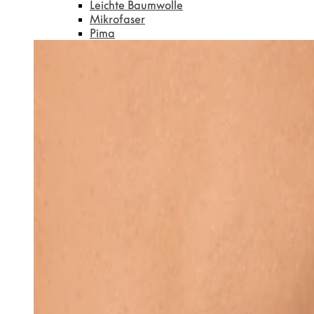
Leichte Baumwolle
Mikrofaser
Pima