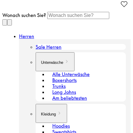
Gehen
Sie
Wonach suchen Sie?
zum
Artikel
Herren
Sale Herren
Unterwäsche
Alle Unterwäsche
Boxershorts
Trunks
Long Johns
Am beliebtesten
Kleidung
Hoodies
Sweatshirts