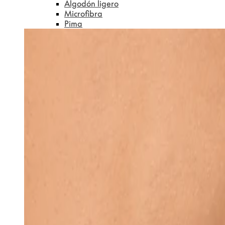
Algodón ligero
Microfibra
Pima