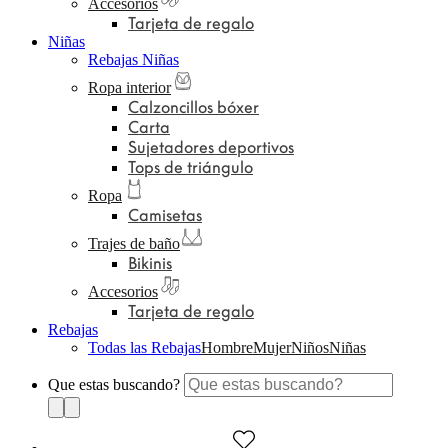
Accesorios
Tarjeta de regalo
Niñas
Rebajas Niñas
Ropa interior
Calzoncillos bóxer
Carta
Sujetadores deportivos
Tops de triángulo
Ropa
Camisetas
Trajes de baño
Bikinis
Accesorios
Tarjeta de regalo
Rebajas
Todas las Rebajas
Hombre
Mujer
Niños
Niñas
Que estas buscando?