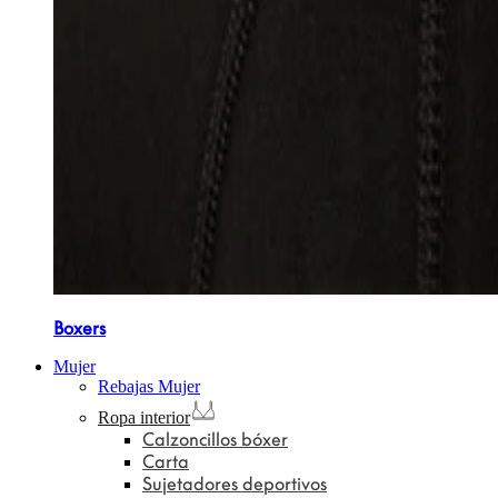
Boxers
Mujer
Rebajas Mujer
Ropa interior
Calzoncillos bóxer
Carta
Sujetadores deportivos