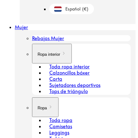
Español
(€)
Botón De Geolocalización: Países Bajos, Es
Mujer
Rebajas Mujer
Ropa interior
Toda ropa interior
Calzoncillos bóxer
Carta
Sujetadores deportivos
Tops de triángulo
Ropa
Toda ropa
Camisetas
Leggings