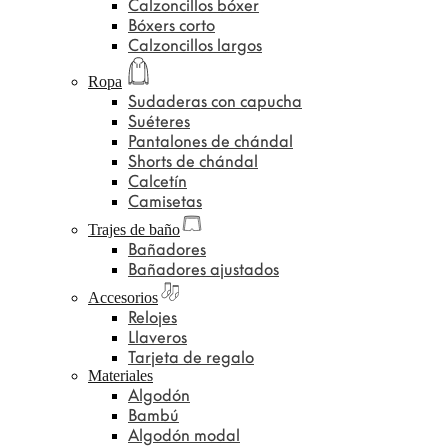
Calzoncillos bóxer
Bóxers corto
Calzoncillos largos
Ropa
Sudaderas con capucha
Suéteres
Pantalones de chándal
Shorts de chándal
Calcetín
Camisetas
Trajes de baño
Bañadores
Bañadores ajustados
Accesorios
Relojes
Llaveros
Tarjeta de regalo
Materiales
Algodón
Bambú
Algodón modal