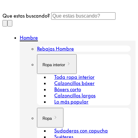
saltar
al
Que estas buscando?
contenido
Hombre
Rebajas Hombre
Ropa interior
Toda ropa interior
Calzoncillos bóxer
Bóxers corto
Calzoncillos largos
Lo más popular
Ropa
Sudaderas con capucha
Suéteres