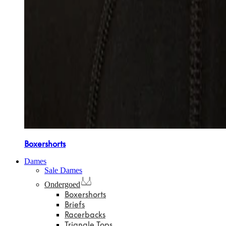
Boxershorts
Dames
Sale Dames
Ondergoed
Boxershorts
Briefs
Racerbacks
Triangle Tops