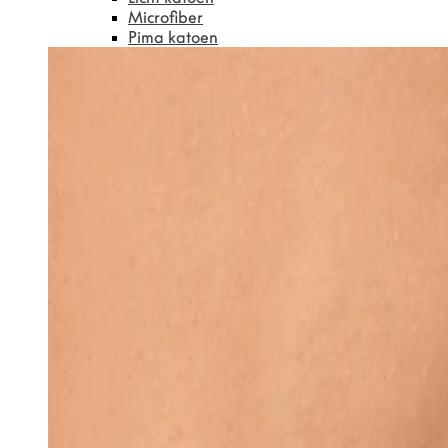
Microfiber
Pima katoen