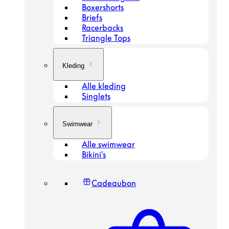
Boxershorts
Briefs
Racerbacks
Triangle Tops
Kleding
Alle kleding
Singlets
Swimwear
Alle swimwear
Bikini's
Cadeaubon