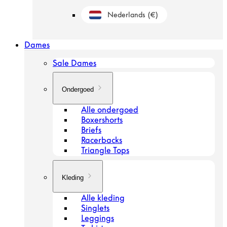
Nederlands
(€)
Geolocation Button: Nederland, Nederland
Dames
Sale Dames
Ondergoed
Alle ondergoed
Boxershorts
Briefs
Racerbacks
Triangle Tops
Kleding
Alle kleding
Singlets
Leggings