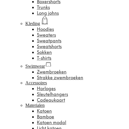
Boxershorts
Trunks
Long johns
Kleding
Hoodies
Sweaters
Sweatpants
Sweatshorts
Sokken
T-shirts
Swimwear
Zwembroeken
Strakke zwembroeken
Accessoires
Horloges
Sleutelhangers
Cadeaukaart
Materialen
Katoen
Bamboe
Katoen modal
Licht katoen