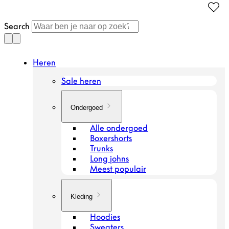
Doorgaan
naar
Search
artikel
Heren
Sale heren
Ondergoed
Alle ondergoed
Boxershorts
Trunks
Long johns
Meest populair
Kleding
Hoodies
Sweaters