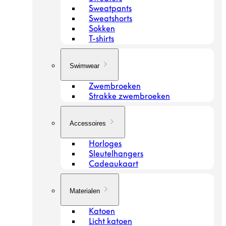
Sweatpants
Sweatshorts
Sokken
T-shirts
Swimwear
Zwembroeken
Strakke zwembroeken
Accessoires
Horloges
Sleutelhangers
Cadeaukaart
Materialen
Katoen
Licht katoen