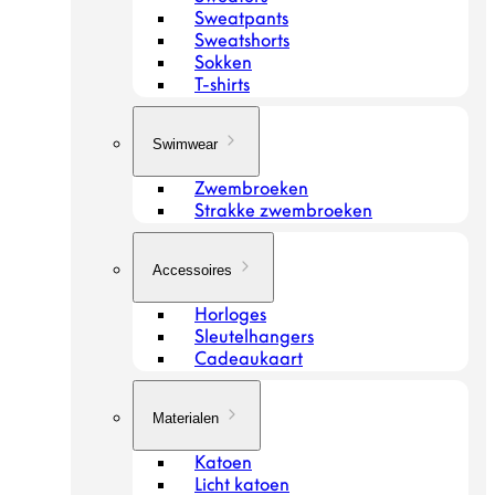
Sweatpants
Sweatshorts
Sokken
T-shirts
Swimwear
Zwembroeken
Strakke zwembroeken
Accessoires
Horloges
Sleutelhangers
Cadeaukaart
Materialen
Katoen
Licht katoen