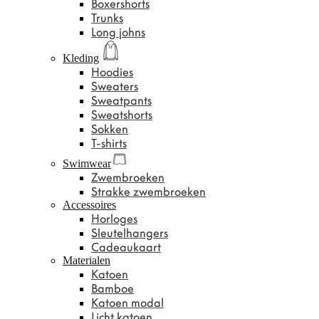
Boxershorts
Trunks
Long johns
Kleding
Hoodies
Sweaters
Sweatpants
Sweatshorts
Sokken
T-shirts
Swimwear
Zwembroeken
Strakke zwembroeken
Accessoires
Horloges
Sleutelhangers
Cadeaukaart
Materialen
Katoen
Bamboe
Katoen modal
Licht katoen