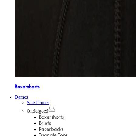
Boxershorts
Dames
Sale Dames
Ondergoed
Boxershorts
Briefs
Racerbacks
Triangle Tops