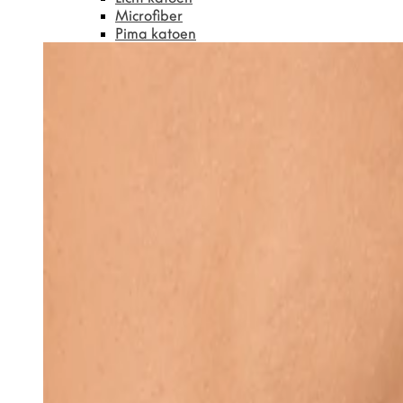
Microfiber
Pima katoen