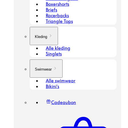
Boxershorts
Briefs
Racerbacks
Triangle Tops
Kleding
Alle kleding
Singlets
Swimwear
Alle swimwear
Bikini's
Cadeaubon