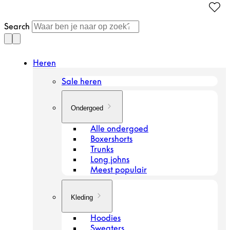
Doorgaan
naar
Search
artikel
Heren
Sale heren
Ondergoed
Alle ondergoed
Boxershorts
Trunks
Long johns
Meest populair
Kleding
Hoodies
Sweaters