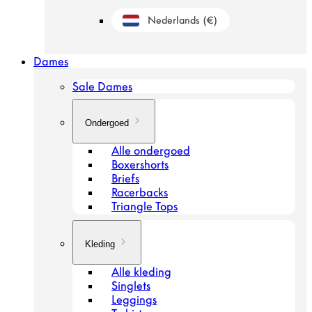
Nederlands
(€)
Geolocation Button: Nederland, Nederland
Dames
Sale Dames
Ondergoed
Alle ondergoed
Boxershorts
Briefs
Racerbacks
Triangle Tops
Kleding
Alle kleding
Singlets
Leggings