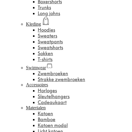
Boxershorts
Trunks
Long johns
Kleding
Hoodies
Sweaters
Sweatpants
Sweatshorts
Sokken
T-shirts
Swimwear
Zwembroeken
Strakke zwembroeken
Accessoires
Horloges
Sleutelhangers
Cadeaukaart
Materialen
Katoen
Bamboe
Katoen modal
Licht katoen