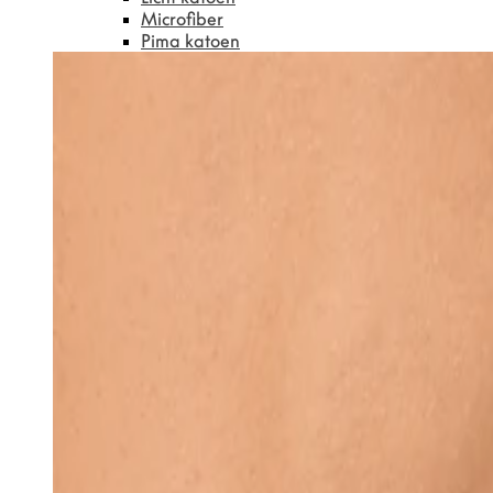
Microfiber
Pima katoen