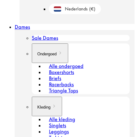
Nederlands
(€)
Geolocation Button: Nederland, Nederland
Dames
Sale Dames
Ondergoed
Alle ondergoed
Boxershorts
Briefs
Racerbacks
Triangle Tops
Kleding
Alle kleding
Singlets
Leggings