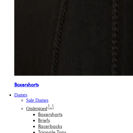
Boxershorts
Dames
Sale Dames
Ondergoed
Boxershorts
Briefs
Racerbacks
Triangle Tops