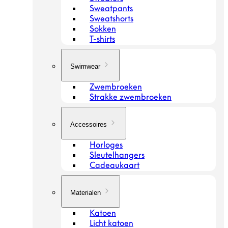
Sweatpants
Sweatshorts
Sokken
T-shirts
Swimwear
Zwembroeken
Strakke zwembroeken
Accessoires
Horloges
Sleutelhangers
Cadeaukaart
Materialen
Katoen
Licht katoen