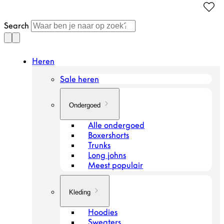
Doorgaan
naar
Search
artikel
Heren
Sale heren
Ondergoed
Alle ondergoed
Boxershorts
Trunks
Long johns
Meest populair
Kleding
Hoodies
Sweaters