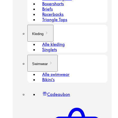
Boxershorts
Briefs
Racerbacks
Triangle Tops
Kleding
Alle kleding
Singlets
Swimwear
Alle swimwear
Bikini's
Cadeaubon